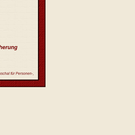
cherung
schal für Personen-,
ne Plattform zur
r
.
ben im Impressum.
, an
zunehmen.