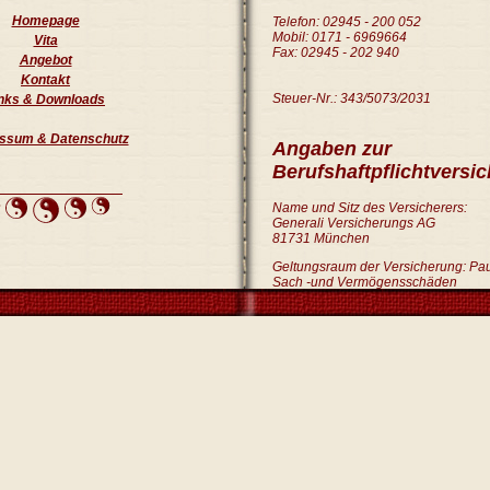
Homepage
Telefon: 02945 - 200 052
Mobil: 0171 - 6969664
Vita
Fax: 02945 - 202 940
Angebot
Kontakt
Steuer-Nr.: 343/5073/2031
nks & Downloads
ssum & Datenschutz
Angaben zur
Berufshaftpflichtversi
Name und Sitz des Versicherers:
Generali Versicherungs AG
81731 München
Geltungsraum der Versicherung: Pau
Sach -und Vermögensschäden
Streitschlichtung
Die Europäische Kommission stellt ei
Online-Streitbeilegung (OS) bereit:
https://ec.europa.eu/consumers/od
Unsere E-Mail-Adresse finden Sie o
Wir sind nicht bereit oder verpflichtet
Streitbeilegungsverfahren vor einer
Verbraucherschlichtungsstelle teil
Haftung für Inhalte