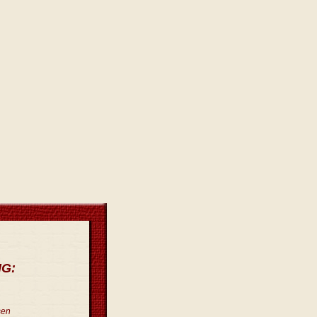
MG:
sen