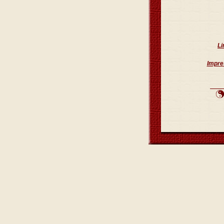
Li
Impre